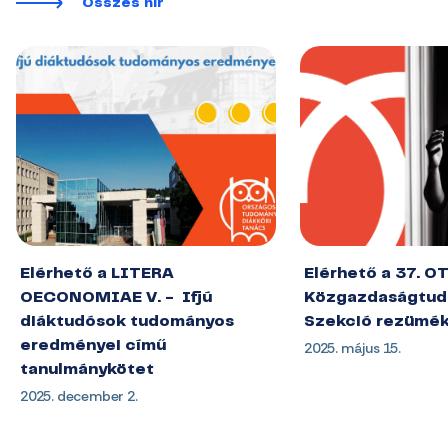
Összes hír
Elérhető a LITERA
Elérhető a 37. O
OECONOMIAE V. - Ifjú
Közgazdaságtud
diáktudósok tudományos
Szekció rezümé
eredményei című
2025. május 15.
tanulmánykötet
2025. december 2.