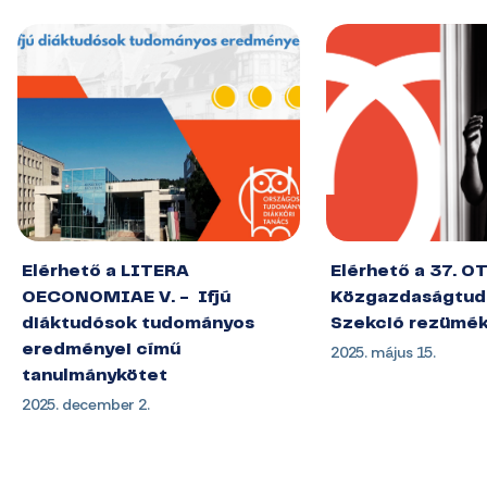
Elérhető a LITERA
Elérhető a 37. O
OECONOMIAE V. - Ifjú
Közgazdaságtud
diáktudósok tudományos
Szekció rezümé
eredményei című
2025. május 15.
tanulmánykötet
2025. december 2.